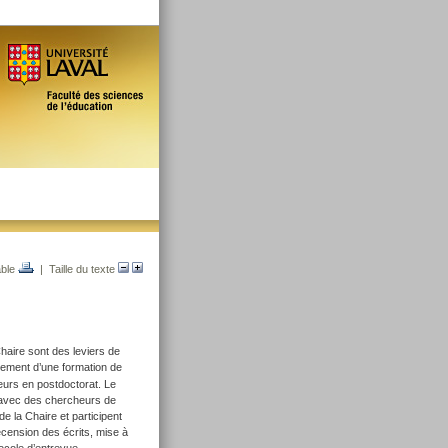
able
| Taille du texte
haire sont des leviers de
ppement d’une formation de
urs en postdoctorat. Le
s avec des chercheurs de
e la Chaire et participent
ecension des écrits, mise à
ocole d’entrevue,