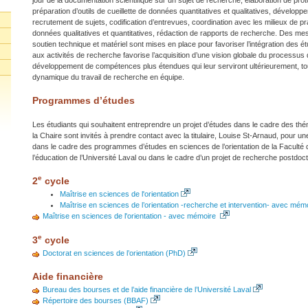
préparation d’outils de cueillette de données quantitatives et qualitatives, développ
recrutement de sujets, codification d’entrevues, coordination avec les milieux de p
données qualitatives et quantitatives, rédaction de rapports de recherche. Des m
soutien technique et matériel sont mises en place pour favoriser l’intégration des ét
aux activités de recherche favorise l’acquisition d’une vision globale du processus 
développement de compétences plus étendues qui leur serviront ultérieurement, tout 
dynamique du travail de recherche en équipe.
Programmes d’études
Les étudiants qui souhaitent entreprendre un projet d’études dans le cadre des th
la Chaire sont invités à prendre contact avec la titulaire, Louise St-Arnaud, pour 
dans le cadre des programmes d’études en sciences de l’orientation de la Faculté
l’éducation de l’Université Laval ou dans le cadre d’un projet de recherche postdocto
e
2
cycle
Maîtrise en sciences de l'orientation
Maîtrise en sciences de l’orientation -recherche et intervention- avec mém
Maîtrise en sciences de l'orientation - avec mémoire
e
3
cycle
Doctorat en sciences de l’orientation (PhD)
Aide financière
Bureau des bourses et de l’aide financière de l’Université Laval
Répertoire des bourses (BBAF)