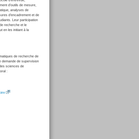
ement d’outils de mesure,
ratique, analyses de
esures d’encadrement et de
udiants. Leur participation
de recherche et le
en les initiant à la
ématiques de recherche de
une demande de supervision
 des sciences de
ral :
oire