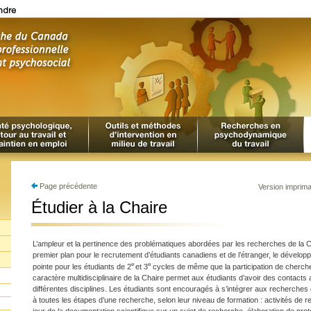
Page précédente
Version imprim
Étudier à la Chaire
L’ampleur et la pertinence des problématiques abordées par les recherches de la C
premier plan pour le recrutement d’étudiants canadiens et de l’étranger, le dévelo
e
e
pointe pour les étudiants de 2
et 3
cycles de même que la participation de cherche
caractère multidisciplinaire de la Chaire permet aux étudiants d’avoir des contact
différentes disciplines. Les étudiants sont encouragés à s’intégrer aux recherches d
à toutes les étapes d’une recherche, selon leur niveau de formation : activités de r
jour de la documentation scientifique sur un sujet de recherche, élaboration de prot