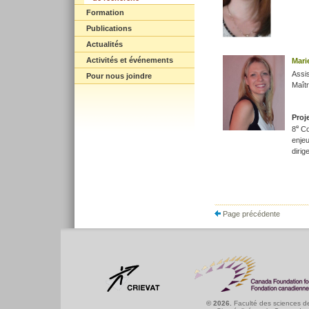
Formation
Publications
Actualités
Activités et événements
Mari
Assi
Pour nous joindre
Maîtr
Proje
e
8
Col
enjeu
dirig
Page précédente
© 2026.
Faculté des sciences de