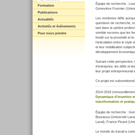
Équipe de recherche : Louis
Formation
Geneviève Fournier (Univer
Publications
Les nombreux défis auxque
Actualités
questions de recherche, n
Activités et événements
tant dans la sphère profess
semble reconnu que les fe
Pour nous joindre
fondé sur la proximité et l
l’articulation entre le styl
et leur mobilisation subject
développement économique, 
Suivant cette perspective,
d’entreprise, les défis et 
leur projet entrepreneurial 
Ce projet est subventionn
2014-2018 (renouvellemen
Dynamique d'insertion e
transformation et pratiq
Équipe de recherche : Gene
Bourassa (Université Lava
Laval), France Picard (Uni
Le monde du travail a con