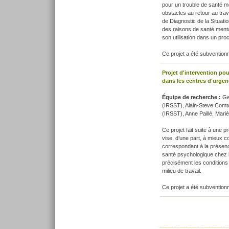
pour un trouble de santé me
obstacles au retour au trava
de Diagnostic de la Situat
des raisons de santé mentale 
son utilisation dans un pro
Ce projet a été subventionn
Projet d'intervention po
dans les centres d'urge
Équipe de recherche :
Ge
(IRSST), Alain-Steve Comt
(IRSST), Anne Paillé, Marièv
Ce projet fait suite à une 
vise, d’une part, à mieux 
correspondant à la présenc
santé psychologique chez l
précisément les conditions 
milieu de travail.
Ce projet a été subventionn