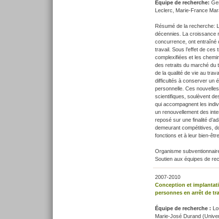
Équipe de recherche:
Gen
Leclerc, Marie-France Mar
Résumé de la recherche: L
décennies. La croissance ra
concurrence, ont entraîné 
travail. Sous l’effet de ces
complexifiées et les chemi
des retraits du marché du tr
de la qualité de vie au tra
difficultés à conserver un é
personnelle. Ces nouvelles 
scientifiques, soulèvent de
qui accompagnent les indiv
un renouvellement des inter
reposé sur une finalité d’ad
demeurant compétitives, doi
fonctions et à leur bien-être
Organisme subventionnaire 
Soutien aux équipes de re
2007-2010
Conception et implantati
personnes en arrêt de tr
Équipe de recherche :
Lo
Marie-José Durand (Univers