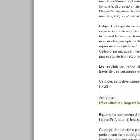
mentaux s’élèvent à plusieu
compte la dépression majeur
Malgré l’émergence de prog
mentaux, il n'y a qu’une fa
L’objectif principal de cet
supérieurs immédiats, rep
favorisent le retour au tra
évaluera les perceptions, 
représentants syndicaux vi
Celles-ci seront aussi inte
processus de leur retour au
Les résultats permettront 
travail de ces personnes et 
Ce projet est subventionné 
(IRSST).
2010-2013
L’évolution du rapport a
Équipe de recherche:
Jon
Louise St-Arnaud (Universi
Ce projet de recherche por
professionnelle ou collégial
l’évolution de cette représe