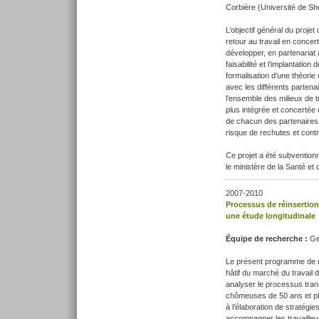
Corbière (Université de Sh
L’objectif général du proje
retour au travail en concert
développer, en partenariat
faisabilité et l’implantatio
formalisation d’une théorie
avec les différents partena
l’ensemble des milieux de tr
plus intégrée et concertée d
de chacun des partenaires, 
risque de rechutes et cont
Ce projet a été subventionn
le ministère de la Santé et
2007-2010
Processus de réinsertion
une étude longitudinale
Équipe de recherche :
Ge
Le présent programme de re
hâtif du marché du travail
analyser le processus trans
chômeuses de 50 ans et plu
à l’élaboration de stratégie
accompagner les travailleur