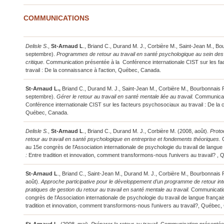
COMMUNICATIONS
Delisle S
.,
St-Arnaud L
., Briand C., Durand M. J., Corbière M., Saint-Jean M., Bo
septembre).
Programmes de retour au travail en santé psychologique au sein des 
critique
. Communication présentée à la Conférence internationale CIST sur les f
travail : De la connaissance à l'action, Québec, Canada.
St-Arnaud L.,
Briand C., Durand M. J., Saint-Jean M., Corbière M., Bourbonnais 
septembre).
Gérer le retour au travail en santé mentale liée au travail.
Communicati
Conférence internationale CIST sur les facteurs psychosociaux au travail : De la c
Québec, Canada.
Delisle S.
,
St-Arnaud L
., Briand C., Durand M. J., Corbière M. (2008, août).
Proto
retour au travail en santé psychologique en entreprise et fondements théoriques.
au 15e congrès de l'Association internationale de psychologie du travail de langue
:
Entre tradition et innovation, comment transformons-nous l'univers au travail? 
St-Arnaud L
., Briand C., Saint-Jean M., Durand M. J., Corbière M., Bourbonnais 
août).
Approche participative pour le développement d’un programme de retour in
pratiques de gestion du retour au travail en santé mentale au travail.
Communicatio
congrès de l'Association internationale de psychologie du travail de langue françai
tradition et innovation, comment transformons-nous l'univers au travail?, Québec