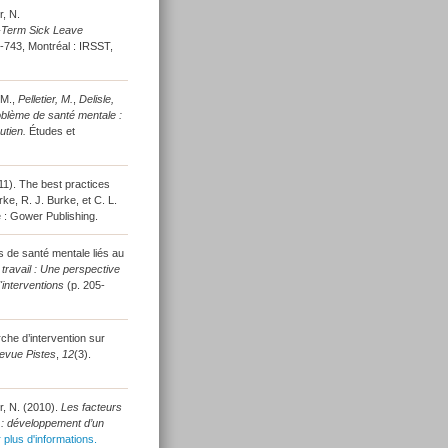
r, N.
g-Term Sick Leave
-743, Montréal : IRSST,
 M.,
Pelletier, M.
,
Delisle,
roblème de santé mentale :
utien.
Études et
11). The best practices
ke, R. J. Burke, et C. L.
 : Gower Publishing.
s de santé mentale liés au
 travail : Une perspective
'interventions
(p. 205-
he d’intervention sur
evue Pistes
,
12
(3).
r, N. (2010).
Les facteurs
e : développement d’un
 plus d'informations.