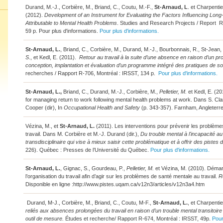
Durand, M.-J., Corbière, M., Briand, C., Coutu, M.-F.,
St-Arnaud, L
. et Charpentie
(2012).
Development of an Instrument for Evaluating the Factors Influencing Lon
Attributable to Mental Health Problems
. Studies and Research Projects / Report R
59 p. Pour plus d'informations.
Pour plus d'informations.
St-Arnaud, L.
, Briand, C., Corbière, M., Durand, M.-J., Bourbonnais, R., St-Jean,
S
., et Kedl, E. (2011).
Retour au travail à la suite d’une absence en raison d’un p
conception, implantation et évaluation d’un programme intégré des pratiques de so
recherches / Rapport R-706, Montréal : IRSST, 134 p.
Pour plus d'informations.
St-Arnaud, L.
,
Briand, C., Durand, M.-J., Corbière, M.,
Pelletier, M.
et Kedl, E. (20
for managing return to work following mental health problems at work. Dans S. Clar
Cooper (dir), In
Occupational Health and Safety
(p. 343-357). Farnham, Angleterre
Vézina, M., et
St-Arnaud, L.
(2011). Les interventions pour prévenir les problème
travail. Dans M. Corbière et M.-J. Durand (dir.),
Du trouble mental à l'incapacité au
transdisciplinaire qui vise à mieux saisir cette problématique et à offrir des pistes d
226). Québec : Presses de l’Université du Québec.
Pour plus d'informations.
St-Arnaud, L.
, Gignac, S., Gourdeau, P.,
Pelletier, M.
et Vézina, M. (2010). Démarc
l’organisation du travail afin d’agir sur les problèmes de santé mentale au travail.
R
Disponible en ligne :
http://www.pistes.uqam.ca/v12n3/articles/v12n3a4.htm
Durand, M-J., Corbière, M., Briand, C., Coutu, M-F.,
St-Arnaud, L.
, et Charpentie
reliés aux absences prolongées du travail en raison d’un trouble mental transitoir
outil de mesure.
Études et recherche/ Rapport R-674, Montréal : IRSST, 49p.
Pour