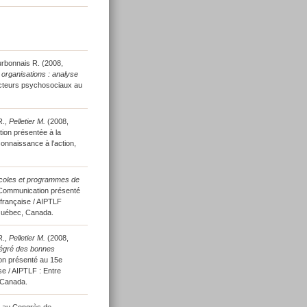
urbonnais R. (2008,
organisations : analyse
acteurs psychosociaux au
R.,
Pelletier M.
(2008,
on présentée à la
onnaissance à l'action,
coles et programmes de
Communication présenté
 française / AIPTLF
, Québec, Canada.
R.,
Pelletier M.
(2008,
tégré des bonnes
n présenté au 15e
se / AIPTLF : Entre
, Canada.