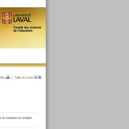
able
| Taille du texte
er le maintien en emploi
.