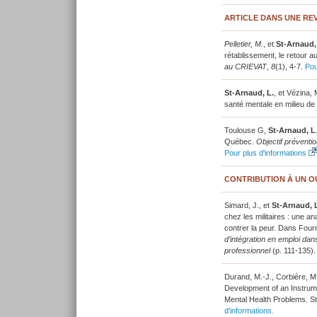
ARTICLE DANS UNE RE
Pelletier, M.
, et
St-Arnaud,
rétablissement, le retour au
au CRIEVAT
,
8
(1), 4-7.
Pou
St-Arnaud, L.
, et Vézina,
santé mentale en milieu de 
Toulouse G,
St-Arnaud, L
Québec.
Objectif préventio
Pour plus d'informations
CONTRIBUTION À UN O
Simard, J., et
St-Arnaud, 
chez les militaires : une a
contrer la peur. Dans Fourni
d’intégration en emploi dan
professionnel
(p. 111-135).
Durand, M.-J., Corbière, M.
Development of an Instrume
Mental Health Problems. S
d'informations.