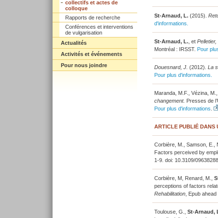
collectifs et actes de
colloque
St-Arnaud, L.
(2015).
Reto
Rapports de recherche
d'informations.
Conférences et interventions
de vulgarisation
St-Arnaud, L.
, et
Pelletier,
Actualités
Montréal : IRSST.
Pour plu
Activités et événements
Pour nous joindre
Douesnard, J.
(2012).
La s
Pour plus d'informations.
Maranda, M.F., Vézina, M., 
changement.
Presses de l’
Pour plus d'informations
.
ARTICLE PUBLIÉ DANS
Corbière, M., Samson, E., N
Factors perceived by employ
1-9. doi: 10.3109/0963828
Corbière, M, Renard, M.,
S
perceptions of factors rela
Rehabilitation
, Epub ahead o
Toulouse, G.,
St-Arnaud, 