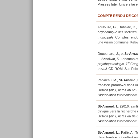
Presses Inter Universitaires
COMPTE RENDU DE CON
Toulouse, G., Duhalde, D., 
ergonomique des facteurs p
municipale
. Comptes rendu
une vision commune, Kelo
Douesnard, J., et
St-Arnau
L. Sznelwar, S. Lancman et 
er
psychopathologie, 1
Congr
travail
, CD-ROM, Sao Polo, 
Papineau, M.,
St-Arnaud, 
transfert paradoxal dans 
Uchida (dir.),
Actes du 6e C
l’Association internationa
St-Arnaud, L.
(2010, avril
clinique vers la recherche 
Uchida (dir.),
Actes du 6e C
l’Association internationa
St-Arnaud, L.
, Paillé, A.,
dans l’ombre qui veillent au