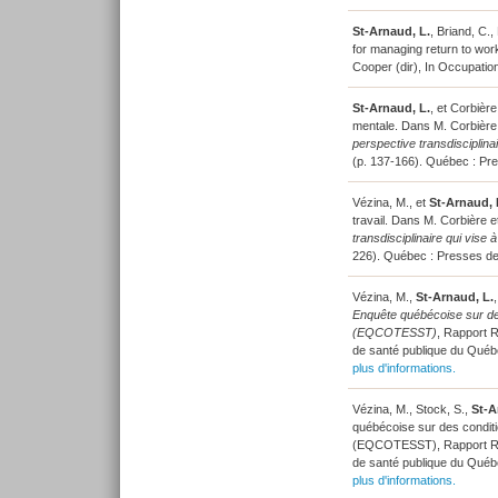
St-Arnaud, L.
, Briand, C.
for managing return to work
Cooper (dir), In Occupatio
St-Arnaud, L.
, et Corbière
mentale. Dans M. Corbière 
perspective transdisciplinai
(p. 137-166). Québec : Pr
Vézina, M., et
St-Arnaud, 
travail. Dans M. Corbière e
transdisciplinaire qui vise 
226). Québec : Presses de
Vézina, M.,
St-Arnaud, L.
Enquête québécoise sur des 
(EQCOTESST)
, Rapport R-
de santé publique du Québe
plus d'informations.
Vézina, M., Stock, S.,
St-A
québécoise sur des conditio
(EQCOTESST), Rapport R-691 
de santé publique du Québe
plus d'informations.