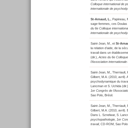
Colloque international de 
internationale de psychody
St-Arnaud, L.
, Papineau, 
sage-femmes, ces Doulas qu
du 6e Colloque internation
internationale de psychody
Saint-Jean, M., et
St-Arnau
la relation d’aide, de la s
travail dans un établissem
(dir.),
Actes du 6e Colloque
l’Association internationa
Saint-Jean, M., Therriault, 
Gilbert, M.A. (2010, avril).
psychodynamique du travail
Lancman et S. Uchida (dir.
1er Congrès de l’Associati
Sao Polo, Brésil.
Saint-Jean, M., Therriault, 
Gilbert, M.A. (2010, avril)
Dans L. Sznelwar, S. Lancm
psychopathologie, 1er Cong
travail
, CD-ROM, Sao Polo, 