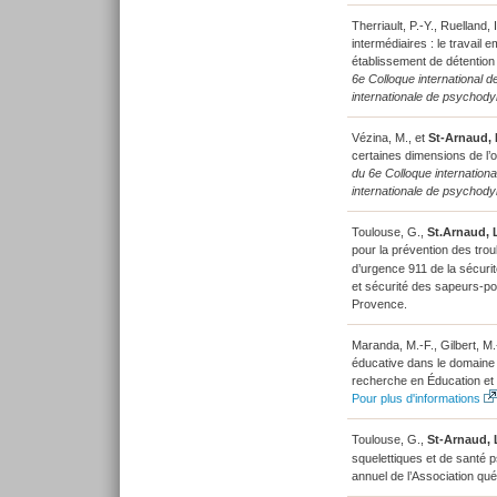
Therriault, P.-Y., Ruelland, I
intermédiaires : le travai
établissement de détention
6e Colloque international 
internationale de psychody
Vézina, M., et
St-Arnaud, 
certaines dimensions de l’o
du 6e Colloque internation
internationale de psychody
Toulouse, G.,
St.Arnaud, 
pour la prévention des tro
d’urgence 911 de la sécuri
et sécurité des sapeurs-po
Provence.
Maranda, M.-F., Gilbert, M.
éducative dans le domaine d
recherche en Éducation et
Pour plus d'informations
Toulouse, G.,
St-Arnaud, 
squelettiques et de santé 
annuel de l’Association qué