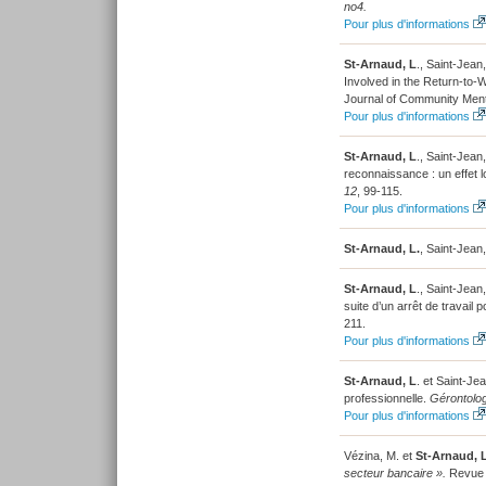
no4.
Pour plus d'informations
St-Arnaud, L
., Saint-Jea
Involved in the Return-to
Journal of Community Ment
Pour plus d'informations
St-Arnaud, L
., Saint-Jean
reconnaissance : un effet l
12
, 99-115.
Pour plus d'informations
St-Arnaud, L.
, Saint-Jean
St-Arnaud, L
., Saint-Jean
suite d’un arrêt de travail
211.
Pour plus d'informations
St-Arnaud, L
. et Saint-Je
professionnelle.
Gérontolog
Pour plus d'informations
Vézina, M. et
St-Arnaud, 
secteur bancaire ».
Revue 