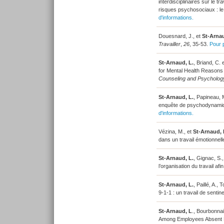
interdisciplinaires sur le t
risques psychosociaux : le
d'informations.
Douesnard, J., et
St-Arnau
Travailler
,
26
, 35-53.
Pour p
St-Arnaud, L.
, Briand, C. 
for Mental Health Reasons 
Counseling and Psycholog
St-Arnaud, L.
, Papineau, 
enquête de psychodynamiq
d'informations.
Vézina, M., et
St-Arnaud, 
dans un travail émotionnel
St-Arnaud, L.
, Gignac, S.
l’organisation du travail af
St-Arnaud, L.
, Paillé, A.,
9-1-1 : un travail de sentin
St-Arnaud, L
., Bourbonna
Among Employees Absent D