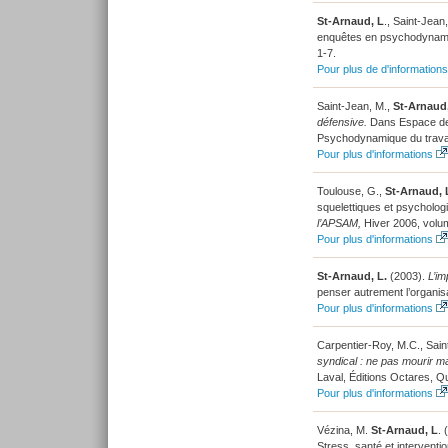
St-Arnaud, L
., Saint-Jean
enquêtes en psychodynamiqu
1-7.
Pour plus de d'informations
Saint-Jean, M.,
St-Arnaud
défensive.
Dans Espace de 
Psychodynamique du travail
Pour plus d'informations
Toulouse, G.,
St-Arnaud, 
squelettiques et psycholo
l’APSAM,
Hiver 2006, volum
Pour plus d'informations
St-Arnaud, L.
(2003).
L’im
penser autrement l’organis
Pour plus d'informations
Carpentier-Roy, M.C., Sain
syndical : ne pas mourir m
Laval, Éditions Octares, Q
Pour plus d'informations
Vézina, M.
St-Arnaud, L
. 
Stress, santé et interventi